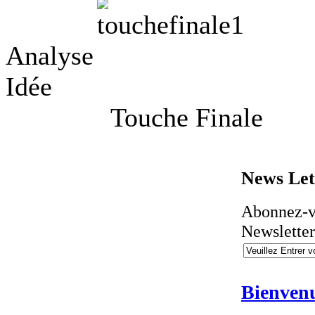
Analy
Idée C
Touche Fina
News
Let
Abonnez-v
Newslette
Bienve