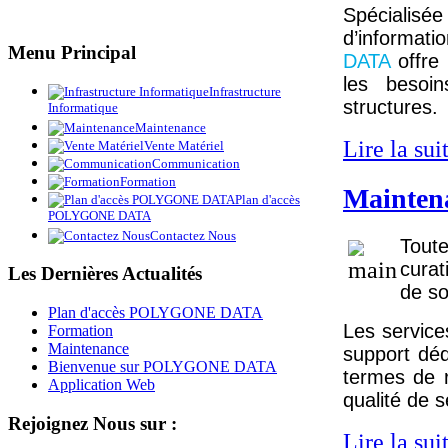
Spécialisé
d’informat
Menu
Principal
DATA
offre
les besoin
Infrastructure
structures.
Informatique
Maintenance
Lire la suit
Vente Matériel
Communication
Formation
Mainten
Plan d'accès
POLYGONE DATA
Contactez Nous
Tout
curat
Les
Dernières Actualités
de so
Plan d'accès POLYGONE DATA
Les servic
Formation
Maintenance
support déd
Bienvenue sur POLYGONE DATA
termes de r
Application Web
qualité de 
Rejoignez
Nous sur :
Lire la suit